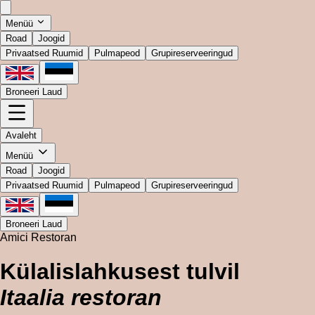
Menüü
Road
Joogid
Privaatsed Ruumid
Pulmapeod
Grupireserveeringud
Broneeri Laud
Avaleht
Menüü
Road
Joogid
Privaatsed Ruumid
Pulmapeod
Grupireserveeringud
Broneeri Laud
Amici Restoran
Külalislahkusest tulvil
Itaalia restoran