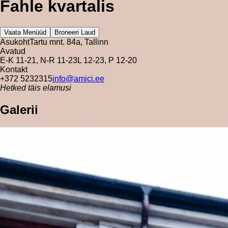
Fahle kvartalis
Vaata Menüüd
Broneeri Laud
Asukoht
Tartu mnt. 84a, Tallinn
Avatud
E-K 11-21, N-R 11-23
L 12-23, P 12-20
Kontakt
+372 5232315
info@amici.ee
Hetked täis elamusi
Galerii