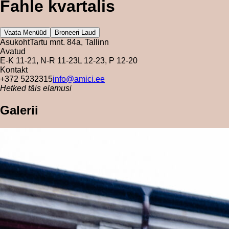
Fahle kvartalis
Vaata Menüüd
Broneeri Laud
Asukoht
Tartu mnt. 84a, Tallinn
Avatud
E-K 11-21, N-R 11-23
L 12-23, P 12-20
Kontakt
+372 5232315
info@amici.ee
Hetked täis elamusi
Galerii