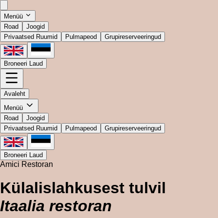
Menüü
Road
Joogid
Privaatsed Ruumid
Pulmapeod
Grupireserveeringud
Broneeri Laud
Avaleht
Menüü
Road
Joogid
Privaatsed Ruumid
Pulmapeod
Grupireserveeringud
Broneeri Laud
Amici Restoran
Külalislahkusest tulvil
Itaalia restoran