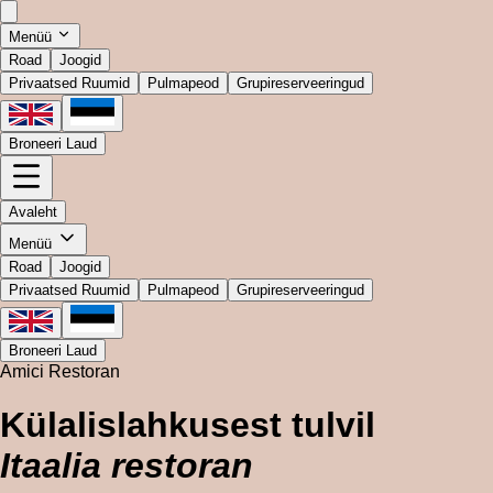
Menüü
Road
Joogid
Privaatsed Ruumid
Pulmapeod
Grupireserveeringud
Broneeri Laud
Avaleht
Menüü
Road
Joogid
Privaatsed Ruumid
Pulmapeod
Grupireserveeringud
Broneeri Laud
Amici Restoran
Külalislahkusest tulvil
Itaalia restoran