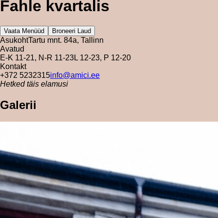
Fahle kvartalis
Vaata Menüüd
Broneeri Laud
Asukoht
Tartu mnt. 84a, Tallinn
Avatud
E-K 11-21, N-R 11-23
L 12-23, P 12-20
Kontakt
+372 5232315
info@amici.ee
Hetked täis elamusi
Galerii