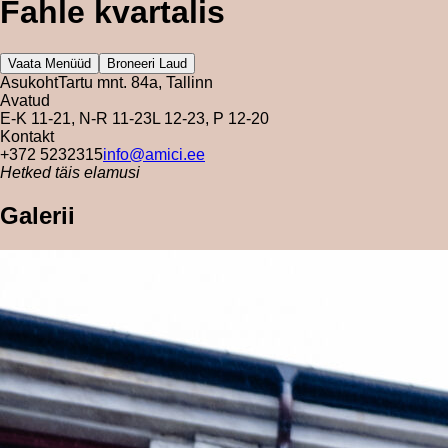
Fahle kvartalis
Vaata Menüüd
Broneeri Laud
Asukoht
Tartu mnt. 84a, Tallinn
Avatud
E-K 11-21, N-R 11-23
L 12-23, P 12-20
Kontakt
+372 5232315
info@amici.ee
Hetked täis elamusi
Galerii