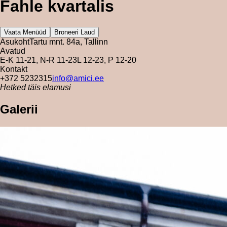
Fahle kvartalis
Vaata Menüüd
Broneeri Laud
Asukoht
Tartu mnt. 84a, Tallinn
Avatud
E-K 11-21, N-R 11-23
L 12-23, P 12-20
Kontakt
+372 5232315
info@amici.ee
Hetked täis elamusi
Galerii