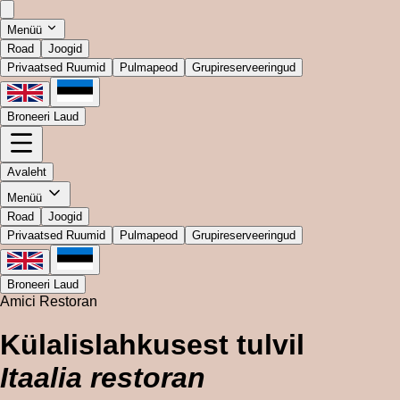
Menüü
Road
Joogid
Privaatsed Ruumid
Pulmapeod
Grupireserveeringud
Broneeri Laud
Avaleht
Menüü
Road
Joogid
Privaatsed Ruumid
Pulmapeod
Grupireserveeringud
Broneeri Laud
Amici Restoran
Külalislahkusest tulvil
Itaalia restoran