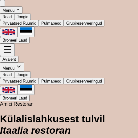
Menüü
Road
Joogid
Privaatsed Ruumid
Pulmapeod
Grupireserveeringud
Broneeri Laud
Avaleht
Menüü
Road
Joogid
Privaatsed Ruumid
Pulmapeod
Grupireserveeringud
Broneeri Laud
Amici Restoran
Külalislahkusest tulvil
Itaalia restoran