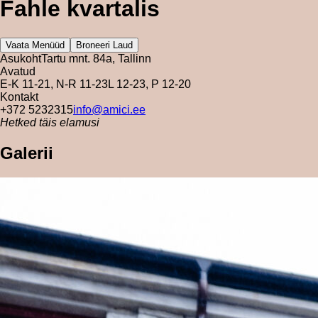
Fahle kvartalis
Vaata Menüüd
Broneeri Laud
Asukoht
Tartu mnt. 84a, Tallinn
Avatud
E-K 11-21, N-R 11-23
L 12-23, P 12-20
Kontakt
+372 5232315
info@amici.ee
Hetked täis elamusi
Galerii