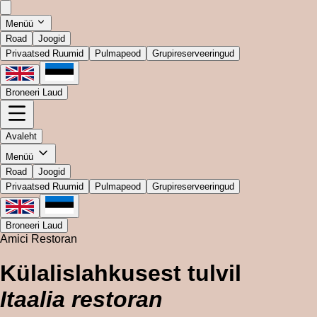
Menüü
Road
Joogid
Privaatsed Ruumid
Pulmapeod
Grupireserveeringud
Broneeri Laud
Avaleht
Menüü
Road
Joogid
Privaatsed Ruumid
Pulmapeod
Grupireserveeringud
Broneeri Laud
Amici Restoran
Külalislahkusest tulvil
Itaalia restoran