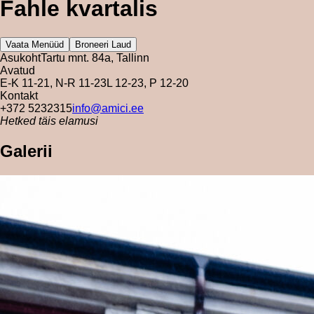
Fahle kvartalis
Vaata Menüüd
Broneeri Laud
Asukoht
Tartu mnt. 84a, Tallinn
Avatud
E-K 11-21, N-R 11-23
L 12-23, P 12-20
Kontakt
+372 5232315
info@amici.ee
Hetked täis elamusi
Galerii