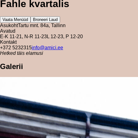
Fahle kvartalis
Vaata Menüüd
Broneeri Laud
Asukoht
Tartu mnt. 84a, Tallinn
Avatud
E-K 11-21, N-R 11-23
L 12-23, P 12-20
Kontakt
+372 5232315
info@amici.ee
Hetked täis elamusi
Galerii