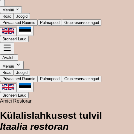
Menüü
Road
Joogid
Privaatsed Ruumid
Pulmapeod
Grupireserveeringud
Broneeri Laud
Avaleht
Menüü
Road
Joogid
Privaatsed Ruumid
Pulmapeod
Grupireserveeringud
Broneeri Laud
Amici Restoran
Külalislahkusest tulvil
Itaalia restoran