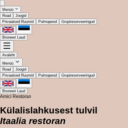
Menüü
Road
Joogid
Privaatsed Ruumid
Pulmapeod
Grupireserveeringud
Broneeri Laud
Avaleht
Menüü
Road
Joogid
Privaatsed Ruumid
Pulmapeod
Grupireserveeringud
Broneeri Laud
Amici Restoran
Külalislahkusest tulvil
Itaalia restoran