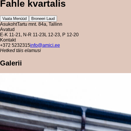
Fahle kvartalis
Vaata Menüüd
Broneeri Laud
Asukoht
Tartu mnt. 84a, Tallinn
Avatud
E-K 11-21, N-R 11-23
L 12-23, P 12-20
Kontakt
+372 5232315
info@amici.ee
Hetked täis elamusi
Galerii