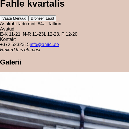
Fahle kvartalis
Vaata Menüüd
Broneeri Laud
Asukoht
Tartu mnt. 84a, Tallinn
Avatud
E-K 11-21, N-R 11-23
L 12-23, P 12-20
Kontakt
+372 5232315
info@amici.ee
Hetked täis elamusi
Galerii