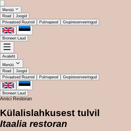
Menüü
Road
Joogid
Privaatsed Ruumid
Pulmapeod
Grupireserveeringud
Broneeri Laud
Avaleht
Menüü
Road
Joogid
Privaatsed Ruumid
Pulmapeod
Grupireserveeringud
Broneeri Laud
Amici Restoran
Külalislahkusest tulvil
Itaalia restoran