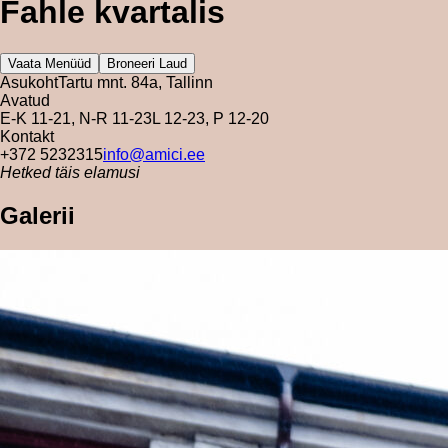
Fahle kvartalis
Vaata Menüüd
Broneeri Laud
Asukoht
Tartu mnt. 84a, Tallinn
Avatud
E-K 11-21, N-R 11-23
L 12-23, P 12-20
Kontakt
+372 5232315
info@amici.ee
Hetked täis elamusi
Galerii