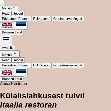
Menüü
Road
Joogid
Privaatsed Ruumid
Pulmapeod
Grupireserveeringud
Broneeri Laud
Avaleht
Menüü
Road
Joogid
Privaatsed Ruumid
Pulmapeod
Grupireserveeringud
Broneeri Laud
Amici Restoran
Külalislahkusest tulvil
Itaalia restoran