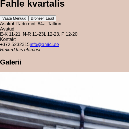
Fahle kvartalis
Vaata Menüüd
Broneeri Laud
Asukoht
Tartu mnt. 84a, Tallinn
Avatud
E-K 11-21, N-R 11-23
L 12-23, P 12-20
Kontakt
+372 5232315
info@amici.ee
Hetked täis elamusi
Galerii