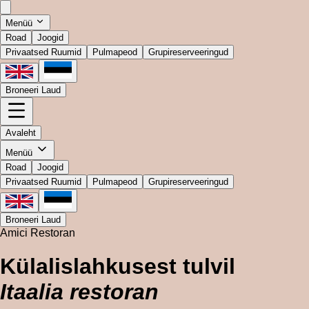
Menüü
Road
Joogid
Privaatsed Ruumid
Pulmapeod
Grupireserveeringud
Broneeri Laud
Avaleht
Menüü
Road
Joogid
Privaatsed Ruumid
Pulmapeod
Grupireserveeringud
Broneeri Laud
Amici Restoran
Külalislahkusest tulvil
Itaalia restoran