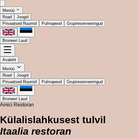
Menüü
Road
Joogid
Privaatsed Ruumid
Pulmapeod
Grupireserveeringud
Broneeri Laud
Avaleht
Menüü
Road
Joogid
Privaatsed Ruumid
Pulmapeod
Grupireserveeringud
Broneeri Laud
Amici Restoran
Külalislahkusest tulvil
Itaalia restoran