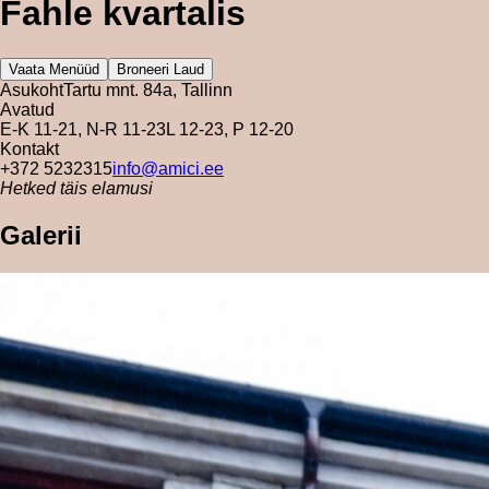
Fahle kvartalis
Vaata Menüüd
Broneeri Laud
Asukoht
Tartu mnt. 84a, Tallinn
Avatud
E-K 11-21, N-R 11-23
L 12-23, P 12-20
Kontakt
+372 5232315
info@amici.ee
Hetked täis elamusi
Galerii