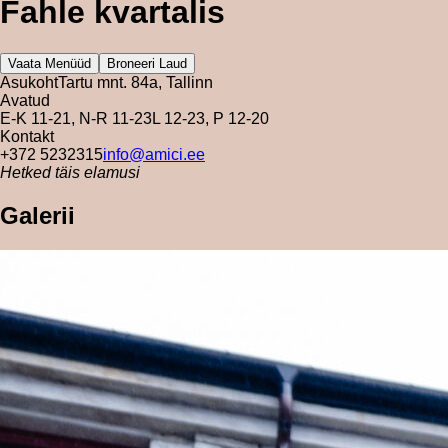
Fahle kvartalis
Vaata Menüüd
Broneeri Laud
Asukoht
Tartu mnt. 84a, Tallinn
Avatud
E-K 11-21, N-R 11-23
L 12-23, P 12-20
Kontakt
+372 5232315
info@amici.ee
Hetked täis elamusi
Galerii