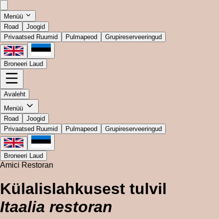
Menüü
Road
Joogid
Privaatsed Ruumid
Pulmapeod
Grupireserveeringud
Broneeri Laud
Avaleht
Menüü
Road
Joogid
Privaatsed Ruumid
Pulmapeod
Grupireserveeringud
Broneeri Laud
Amici Restoran
Külalislahkusest tulvil
Itaalia restoran