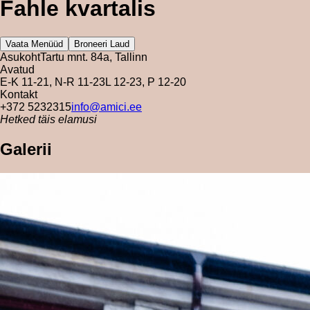
Fahle kvartalis
Vaata Menüüd
Broneeri Laud
Asukoht
Tartu mnt. 84a, Tallinn
Avatud
E-K 11-21, N-R 11-23
L 12-23, P 12-20
Kontakt
+372 5232315
info@amici.ee
Hetked täis elamusi
Galerii