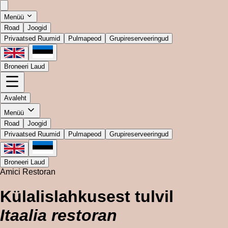
Menüü
Road
Joogid
Privaatsed Ruumid
Pulmapeod
Grupireserveeringud
Broneeri Laud
Avaleht
Menüü
Road
Joogid
Privaatsed Ruumid
Pulmapeod
Grupireserveeringud
Broneeri Laud
Amici Restoran
Külalislahkusest tulvil
Itaalia restoran