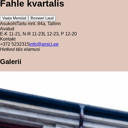
Fahle kvartalis
Vaata Menüüd
Broneeri Laud
Asukoht
Tartu mnt. 84a, Tallinn
Avatud
E-K 11-21, N-R 11-23
L 12-23, P 12-20
Kontakt
+372 5232315
info@amici.ee
Hetked täis elamusi
Galerii