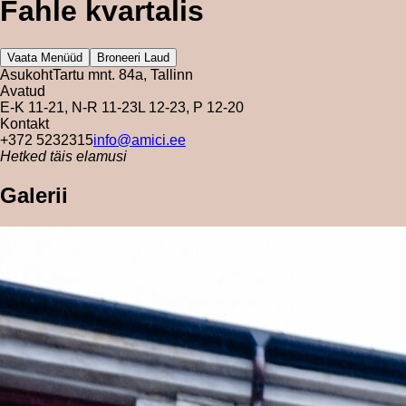
Fahle kvartalis
Vaata Menüüd
Broneeri Laud
Asukoht
Tartu mnt. 84a, Tallinn
Avatud
E-K 11-21, N-R 11-23
L 12-23, P 12-20
Kontakt
+372 5232315
info@amici.ee
Hetked täis elamusi
Galerii