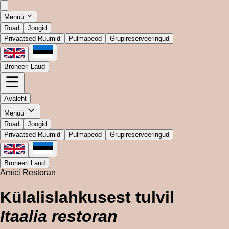
Menüü
Road
Joogid
Privaatsed Ruumid
Pulmapeod
Grupireserveeringud
Broneeri Laud
Avaleht
Menüü
Road
Joogid
Privaatsed Ruumid
Pulmapeod
Grupireserveeringud
Broneeri Laud
Amici Restoran
Külalislahkusest tulvil
Itaalia restoran