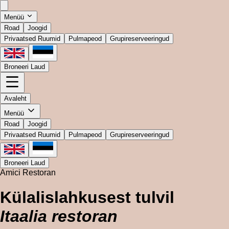
Menüü
Road
Joogid
Privaatsed Ruumid
Pulmapeod
Grupireserveeringud
Broneeri Laud
Avaleht
Menüü
Road
Joogid
Privaatsed Ruumid
Pulmapeod
Grupireserveeringud
Broneeri Laud
Amici Restoran
Külalislahkusest tulvil
Itaalia restoran