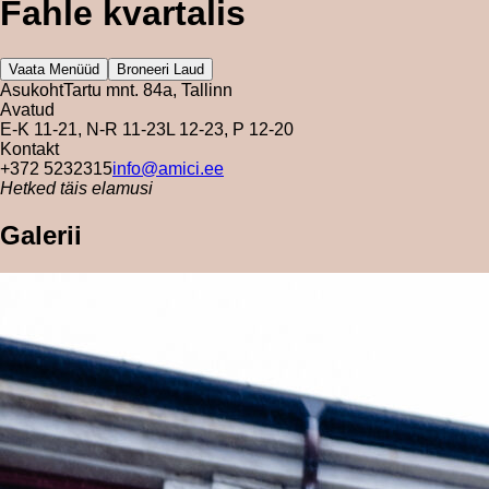
Fahle kvartalis
Vaata Menüüd
Broneeri Laud
Asukoht
Tartu mnt. 84a, Tallinn
Avatud
E-K 11-21, N-R 11-23
L 12-23, P 12-20
Kontakt
+372 5232315
info@amici.ee
Hetked täis elamusi
Galerii