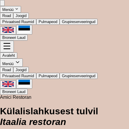
Menüü
Road
Joogid
Privaatsed Ruumid
Pulmapeod
Grupireserveeringud
Broneeri Laud
Avaleht
Menüü
Road
Joogid
Privaatsed Ruumid
Pulmapeod
Grupireserveeringud
Broneeri Laud
Amici Restoran
Külalislahkusest tulvil
Itaalia restoran