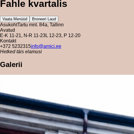
Fahle kvartalis
Vaata Menüüd
Broneeri Laud
Asukoht
Tartu mnt. 84a, Tallinn
Avatud
E-K 11-21, N-R 11-23
L 12-23, P 12-20
Kontakt
+372 5232315
info@amici.ee
Hetked täis elamusi
Galerii