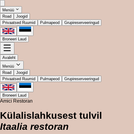
Menüü
Road
Joogid
Privaatsed Ruumid
Pulmapeod
Grupireserveeringud
Broneeri Laud
Avaleht
Menüü
Road
Joogid
Privaatsed Ruumid
Pulmapeod
Grupireserveeringud
Broneeri Laud
Amici Restoran
Külalislahkusest tulvil
Itaalia restoran