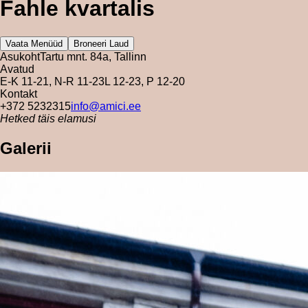
Fahle kvartalis
Vaata Menüüd
Broneeri Laud
Asukoht
Tartu mnt. 84a, Tallinn
Avatud
E-K 11-21, N-R 11-23
L 12-23, P 12-20
Kontakt
+372 5232315
info@amici.ee
Hetked täis elamusi
Galerii